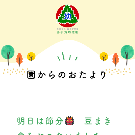
Skip
to
content
園からのおたより
明日は節分
豆まき