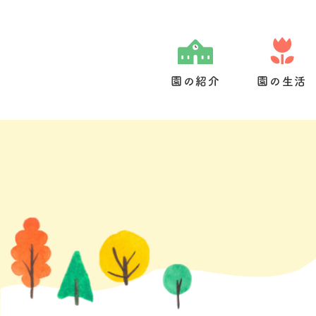
Skip
to
content
園の紹介
園の生活
園の特色