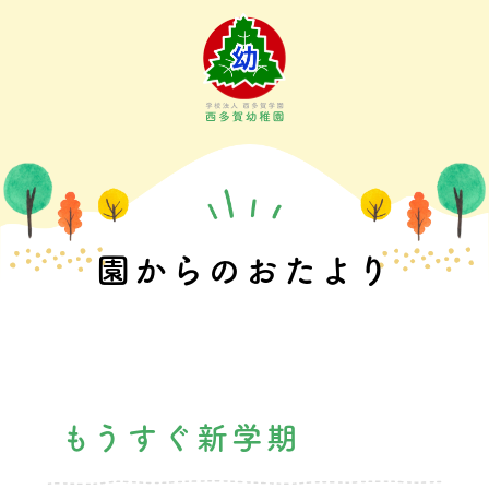
Skip
to
content
園からのおたより
もうすぐ新学期