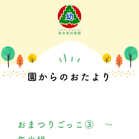
Skip
to
content
園からのおたより
おまつりごっこ③ ～