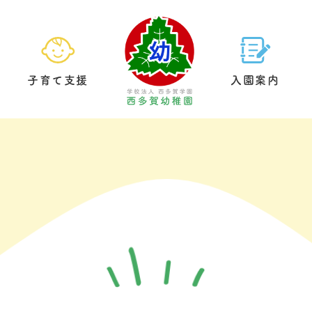
子育て支援
入園案内
園の生活
預かり保育
基本情報
給食について
未就園児クラブ
教育方針
園内案内
制服につい
園庭開