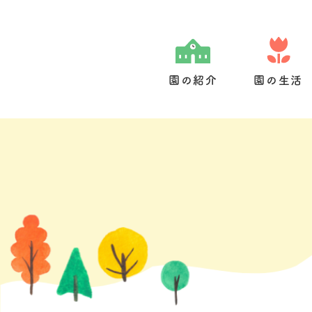
Skip
to
content
園の紹介
園の生活
園の特色