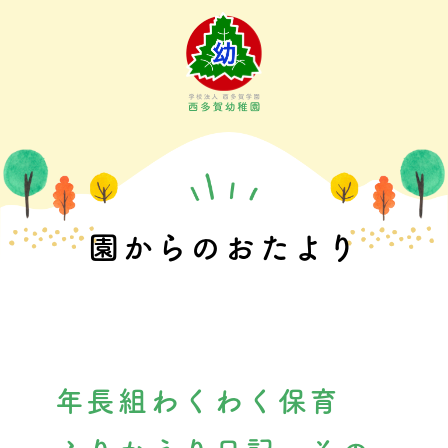
Skip
to
content
園からのおたより
年長組わくわく保育