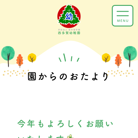
Skip
to
MENU
content
園からのおたより
今年もよろしくお願い