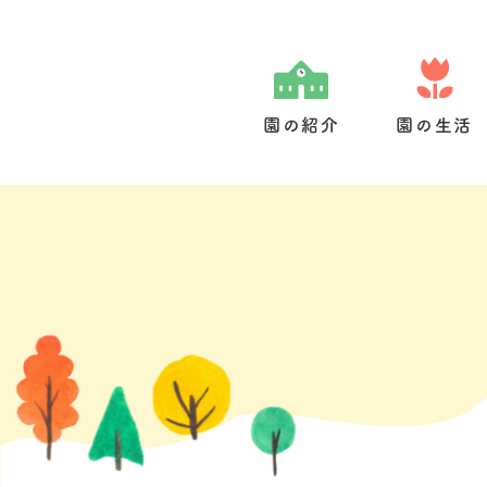
Skip
to
content
園の紹介
園の生活
園の特色