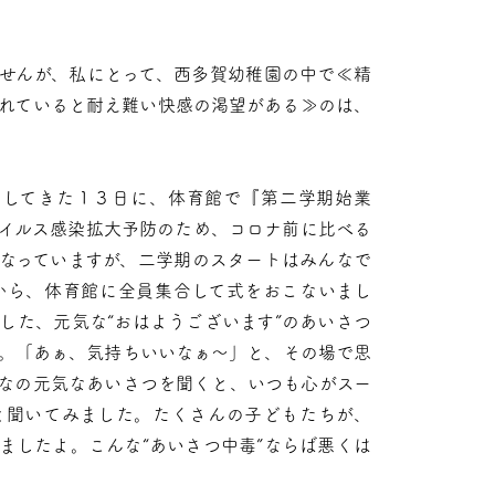
。
せんが、私にとって、西多賀幼稚園の中で≪精
れていると耐え難い快感の渇望がある≫のは、
園してきた１３日に、体育館で『第二学期始業
イルス感染拡大予防のため、コロナ前に比べる
なっていますが、二学期のスタートはみんなで
から、体育館に全員集合して式をおこないまし
した、元気な“おはようございます”のあいさつ
。「あぁ、気持ちいいなぁ～」と、その場で思
なの元気なあいさつを聞くと、いつも心がスー
と聞いてみました。たくさんの子どもたちが、
ましたよ。こんな“あいさつ中毒”ならば悪くは