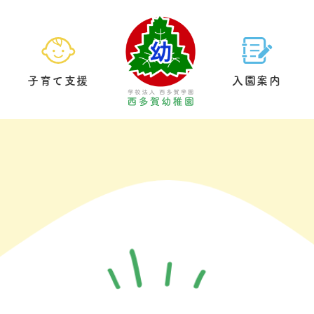
子育て支援
入園案内
園の生活
預かり保育
基本情報
給食について
未就園児クラブ
教育方針
園内案内
制服につい
園庭開