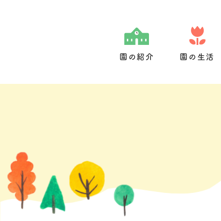
Skip
to
content
園の紹介
園の生活
園の特色