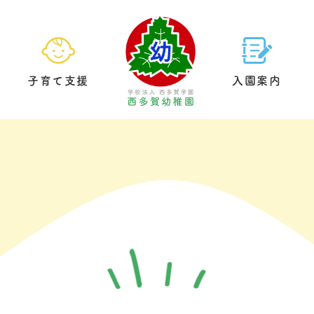
子育て支援
入園案内
園の生活
預かり保育
基本情報
給食について
未就園児クラブ
教育方針
園内案内
制服につい
園庭開