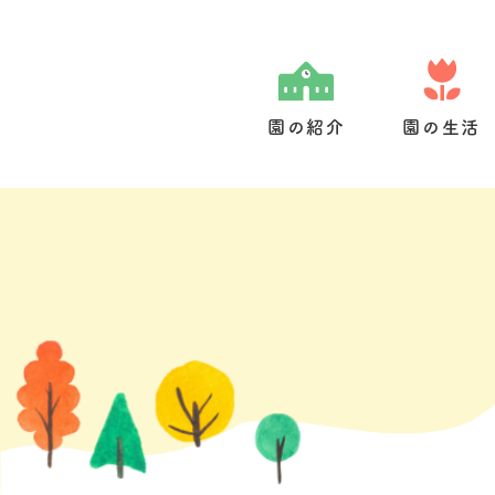
Skip
to
content
園の紹介
園の生活
園の特色