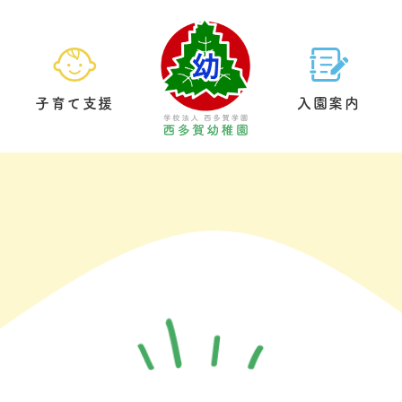
子育て支援
入園案内
園の生活
預かり保育
基本情報
給食について
未就園児クラブ
教育方針
園内案内
制服につい
園庭開