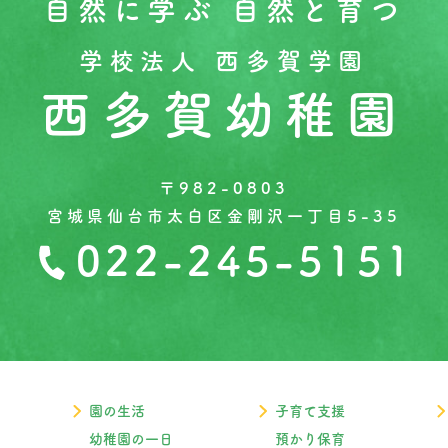
自然に学ぶ 自然と育つ
学校法人 西多賀学園
西多賀幼稚園
〒982-0803
宮城県仙台市太白区金剛沢一丁目5-35
022-245-5151
園の生活
子育て支援
幼稚園の一日
預かり保育