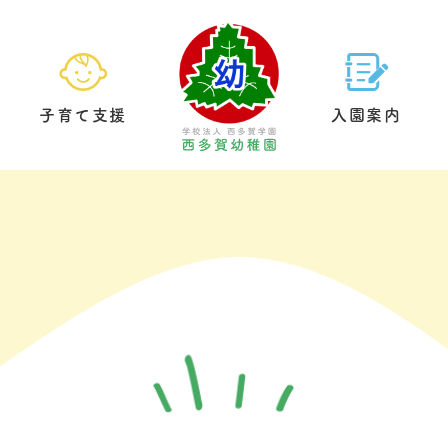
子育て支援
入園案内
園の生活
預かり保育
基本情報
給食について
未就園児クラブ
教育方針
園内案内
制服につい
園庭開