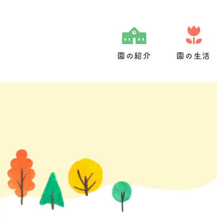
Skip
to
content
園の紹介
園の生活
園の特色