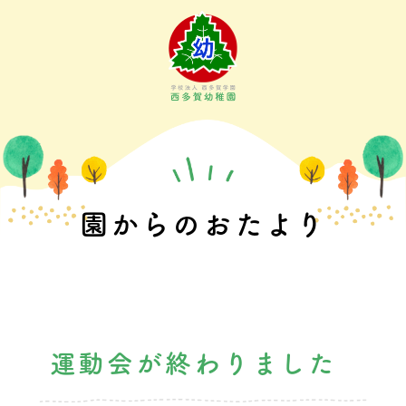
Skip
to
content
園からのおたより
運動会が終わりました