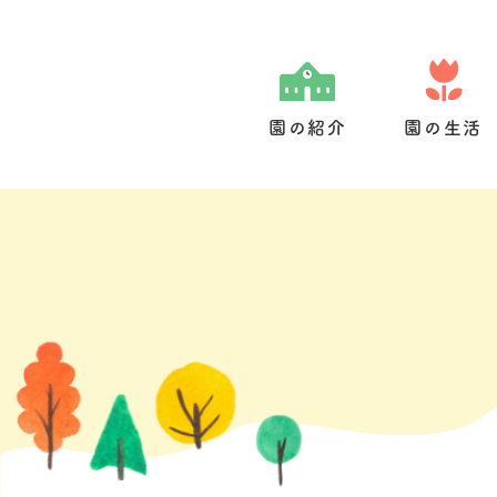
Skip
to
content
園の紹介
園の生活
園の特色