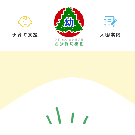
子育て支援
入園案内
園の生活
預かり保育
基本情報
給食について
未就園児クラブ
教育方針
園内案内
制服につい
園庭開