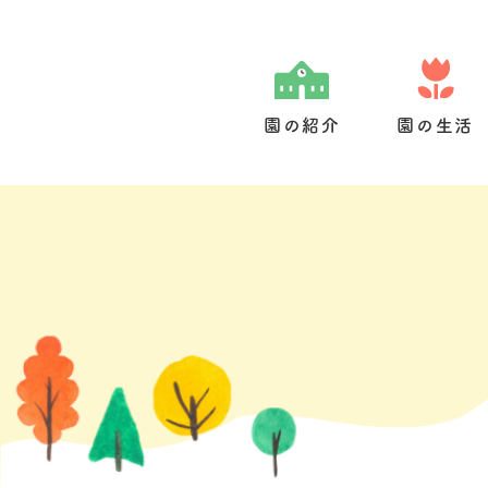
Skip
to
content
園の紹介
園の生活
園の特色