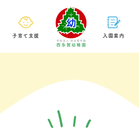
子育て支援
入園案内
園の生活
預かり保育
基本情報
給食について
未就園児クラブ
教育方針
園内案内
制服につい
園庭開