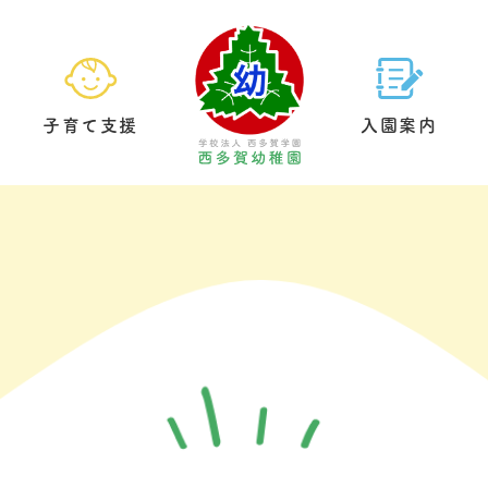
子育て支援
入園案内
園の生活
預かり保育
基本情報
給食について
未就園児クラブ
教育方針
園内案内
制服につい
園庭開