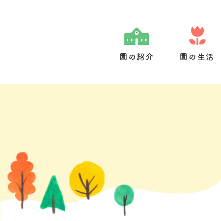
Skip
to
content
園の紹介
園の生活
園の特色