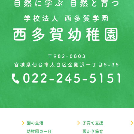
自然に学ぶ 自然と育つ
学校法人 西多賀学園
西多賀幼稚園
〒982-0803
宮城県仙台市太白区金剛沢一丁目5-35
022-245-5151
園の生活
子育て支援
幼稚園の一日
預かり保育